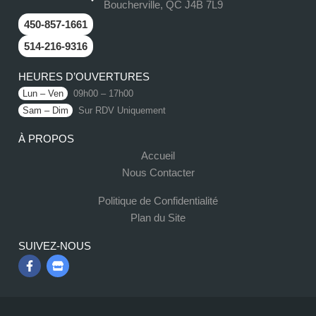
Boucherville, QC J4B 7L9
450-857-1661
514-216-9316
HEURES D’OUVERTURES
Lun – Ven
09h00 – 17h00
Sam – Dim
Sur RDV Uniquement
À PROPOS
Accueil
Nous Contacter
Politique de Confidentialité
Plan du Site
SUIVEZ-NOUS
F
S
a
t
c
o
e
r
b
e