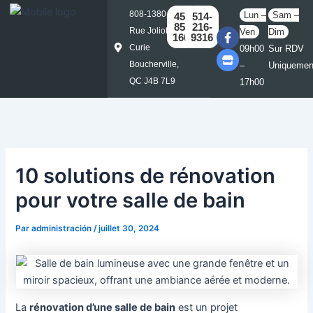
Aller
Post
808-1380
Lun –
Sam –
450-
514-
au
navigation
857-
216-
F
S
Rue Joliot-
Ven
Dim
1661
9316
contenu
a
t
Curie
09h00
Sur RDV
c
o
e
r
Boucherville,
–
Uniquemen
b
e
QC J4B 7L9
17h00
o
o
k
-
f
10 solutions de rénovation
pour votre salle de bain
Par
administración
/
juillet 30, 2024
La
rénovation d’une salle de bain
est un projet