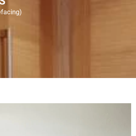
S
efacing)