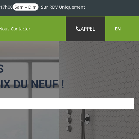
 17h00
Sam – Dim
Sur RDV Uniquement
APPEL
Nous Contacter
EN
S
IX DU NEUF !