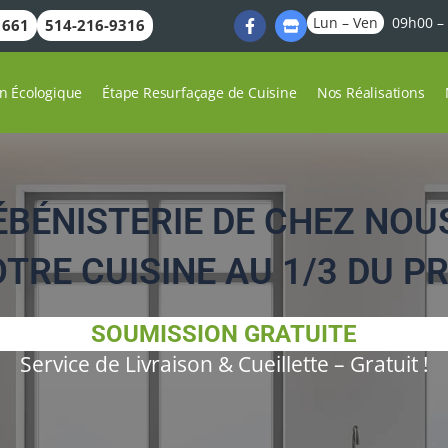
F
S
Lun – Ven
09h00 –
1661
514-216-9316
a
t
c
o
e
r
b
e
n Écologique
Étape Resurfaçage de Cuisine
Nos Réalisations
o
o
k
-
f
ÉBÉNISTERIE DE CHEZ NOU
RE CUISINE AU 1/3 DU PR
SOUMISSION GRATUITE
Service de Livraison & Cueillette – Gratuit !