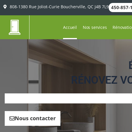
Aller
808-1380 Rue Joliot-Curie Boucherville, QC J4B 7L9
450-857-
au
contenu
Accueil
Nos services
Rénovatio
RÉNOVEZ VOT
Nous contacter