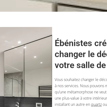
Ébénistes cré
changer le dé
votre salle de
Vous souhaitez changer le décor
à nos services. Nous pouvons m
qu’une métamorphose ne veut 
une plus-value à votre intérie
installant un autre en
quartz
ou 